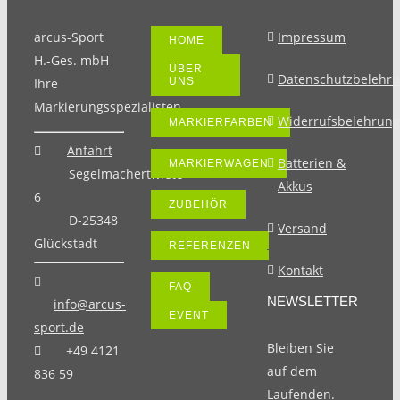
arcus-Sport
Impressum
HOME
H.-Ges. mbH
ÜBER
Datenschutzbelehr
Ihre
UNS
Markierungsspezialisten.
Widerrufsbelehrung
MARKIERFARBEN
Anfahrt
Batterien &
MARKIERWAGEN
Segelmachertwiete
Akkus
6
ZUBEHÖR
D-25348
Versand
Glückstadt
REFERENZEN
Kontakt
FAQ
NEWSLETTER
info@arcus-
EVENT
sport.de
Bleiben Sie
+49 4121
auf dem
836 59
Laufenden.