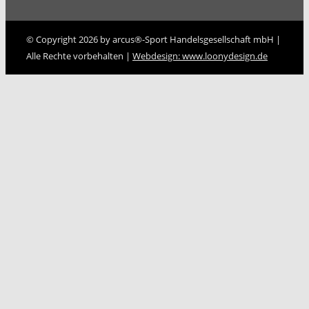
© Copyright 2026 by arcus®-Sport Handelsgesellschaft mbH |
Alle Rechte vorbehalten |
Webdesign: www.loonydesign.de