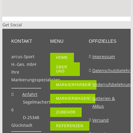
Get Social
KONTAKT
MENU
OFFIZIELLES
arcus-Sport
Impressum
HOME
H.-Ges. mbH
ÜBER
Datenschutzbelehr
Ihre
UNS
Markierungsspezialisten.
Widerrufsbelehrung
MARKIERFARBEN
Anfahrt
Batterien &
MARKIERWAGEN
Segelmachertwiete
Akkus
6
ZUBEHÖR
D-25348
Versand
Glückstadt
REFERENZEN